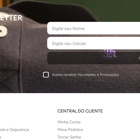
ETTER
Aceito receber Novidades e Promoções
CENTRAL DO CLIENTE
Minha Conta
dade e Segurança
Meus Pedidos
s
Trocar Senha