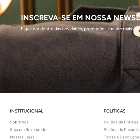
INSCREVA-SE EM NOSSA NEWSL
Fique por dentro das novidades, promoções e muito mais...
INSTITUCIONAL
POLÍTICAS
Sobre nós
Política de Entrega
Seja um Revendedor
Política de Privaci
Nossas Lojas
Trocas e Devoluçõe